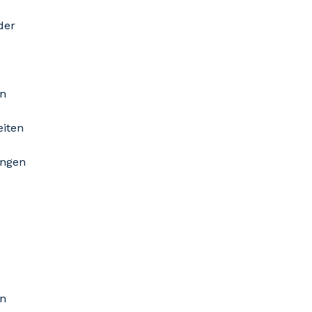
der
n
iten
ungen
en