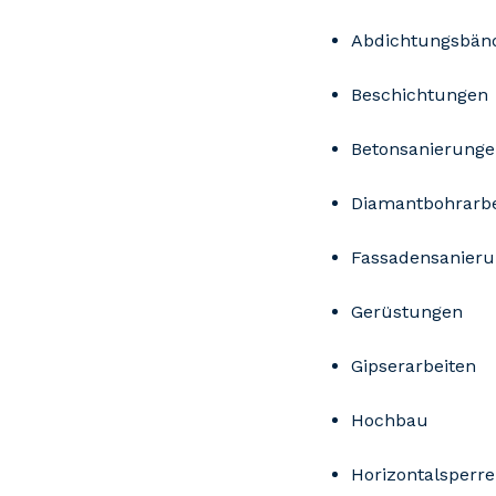
Abdichtungsbän
Beschichtungen
Betonsanierunge
Diamantbohrarbe
Fassadensanier
Gerüstungen
Gipserarbeiten
Hochbau
Horizontalsperr