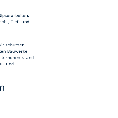
ipserarbeiten,
ch-, Tief- und
Wir schützen
rken Bauwerke
unternehmer. Und
au- und
m